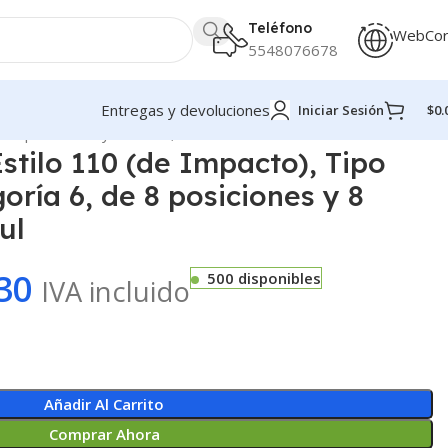
Teléfono
WebCo
5548076678
Entregas y devoluciones
Iniciar Sesión
$
0.
 8 posiciones y 8 cables, Color Azul
stilo 110 (de Impacto), Tipo
ría 6, de 8 posiciones y 8
ul
30
500 disponibles
IVA incluido
Añadir Al Carrito
Comprar Ahora