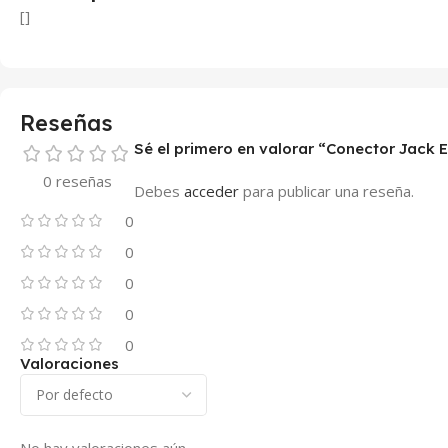
[]
Reseñas
Sé el primero en valorar “Conector Jack Es
0 reseñas
Debes
acceder
para publicar una reseña.
0
0
0
0
0
Valoraciones
No hay valoraciones aún.