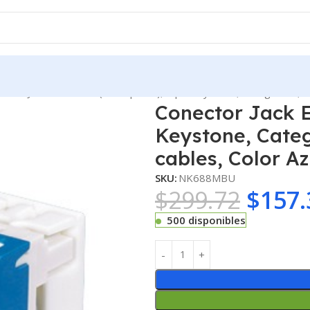
ector Jack Estilo 110 (de Impacto), Tipo Keystone, Categoría 6, de
Conector Jack E
Keystone, Catego
cables, Color Az
SKU:
NK688MBU
$
299.72
$
157.
500 disponibles