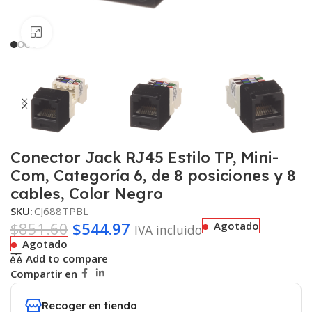
Haga clic para ampliar
Conector Jack RJ45 Estilo TP, Mini-
Com, Categoría 6, de 8 posiciones y 8
cables, Color Negro
SKU:
CJ688TPBL
$
851.60
$
544.97
Agotado
IVA incluido
Agotado
Add to compare
Compartir en
Recoger en tienda