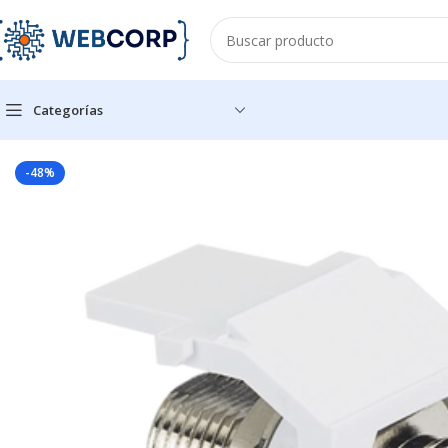
Categorías
Inicio
REDES
CABLEADO ESTRUCTURADO
CONECTORES
Mód
-48%