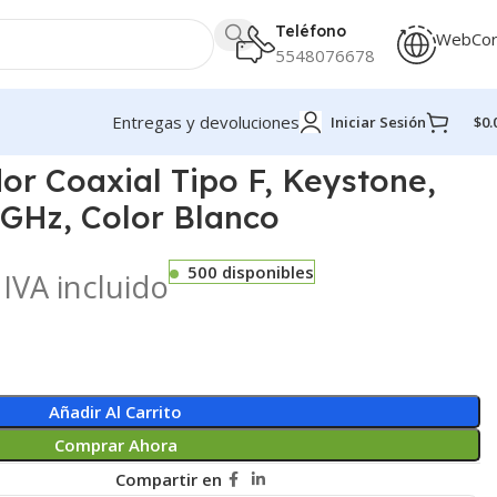
Teléfono
WebCo
5548076678
Entregas y devoluciones
Iniciar Sesión
$
0.
olor Blanco
r Coaxial Tipo F, Keystone,
 GHz, Color Blanco
500 disponibles
IVA incluido
Añadir Al Carrito
Comprar Ahora
Compartir en