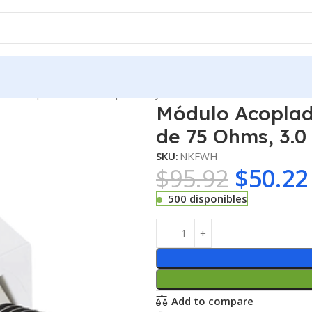
ulo Acoplador Coaxial Tipo F, Keystone, de 75 Ohms, 3.0 GHz, C
Módulo Acoplado
de 75 Ohms, 3.0
SKU:
NKFWH
$
95.92
$
50.22
500 disponibles
Add to compare