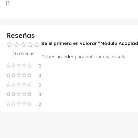
[]
Reseñas
Sé el primero en valorar “Módulo Acoplad
0 reseñas
Debes
acceder
para publicar una reseña.
0
0
0
0
0