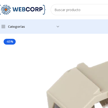
Categorías
Inicio
REDES
CABLEADO ESTRUCTURADO
CONECTORES
Mód
-65%