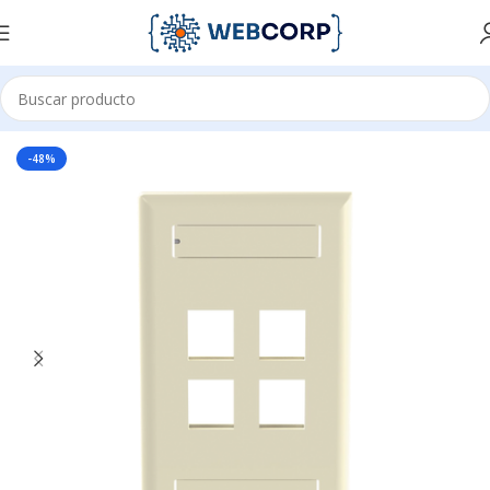
Inicio
REDES
CABLEADO ESTRUCTURADO
FACEPLATES
-48%