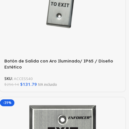
Botón de Salida con Aro Iluminado/ IP65 / Diseño
Estético
SKU:
ACCESS40
$
131.79
$
256.14
IVA incluido
-39%