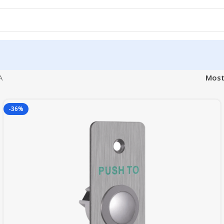
A
Most
-36%