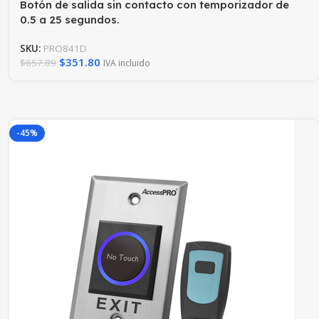
Botón de salida sin contacto con temporizador de
0.5 a 25 segundos.
SKU:
PRO841D
$
351.80
$
657.89
IVA incluido
-45%