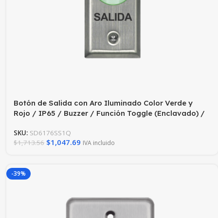
Botón de Salida con Aro Iluminado Color Verde y
Rojo / IP65 / Buzzer / Función Toggle (Enclavado) /
Temporizador / Relevador NC/NO/ Uso Exterior e
SKU:
SD6176SS1Q
Interior.
$
1,047.69
$
1,713.56
IVA incluido
-39%