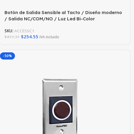
Botón de Salida Sensible al Tacto / Diseño moderno
/ Salida NC/COM/NO / Luz Led Bi-Color
SKU:
ACCESSC1
$
254.55
$
411.31
IVA incluido
-50%