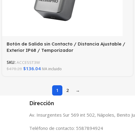
Botón de Salida sin Contacto / Distancia Ajustable /
Exterior IP68 / Temporizador
SKU:
ACCESST3W
$
136.04
$
478.28
IVA incluido
1
2
→
Dirección
Av. Insurgentes Sur 569 int 502, Nápoles, Benito 
Teléfono de contacto: 5587894924