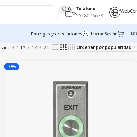
Teléfono
WebCo
5548076678
Entregas y devoluciones
Iniciar Sesión
$
0.
rar
9
12
18
24
-39%