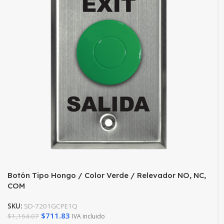
Botón Tipo Hongo / Color Verde / Relevador NO, NC,
COM
SKU:
SD-7201GCPE1Q
$
711.83
$
1,164.07
IVA incluido