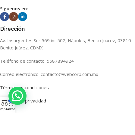
Siguenos en:
Dirección
Av. Insurgentes Sur 569 int 502, Nápoles, Benito Juárez, 03810
Benito Juárez, CDMX
Teléfono de contacto: 5587894924
Correo electrónico: contacto@webcorp.com.mx
Términos y condiciones
Políticas de privacidad
0
omparar
Carro
Copyright © 2025. Todos los derechos reservados.
Webcorp
®