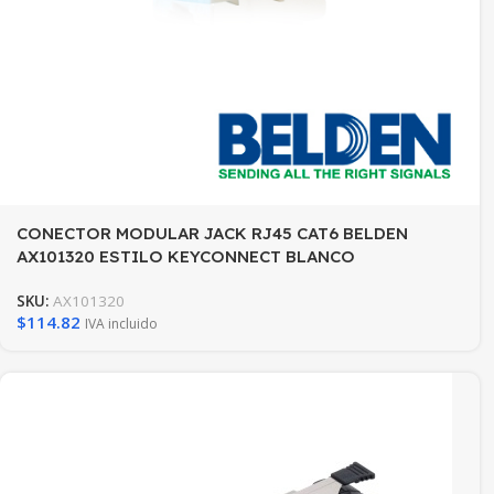
CONECTOR MODULAR JACK RJ45 CAT6 BELDEN
AX101320 ESTILO KEYCONNECT BLANCO
COMPATIBLE CON FACEPLATE
SKU:
AX101320
AX102660,AX102655,AX102249 PATCH PANEL
$
114.82
IVA incluido
MODULAR AX103114,AX103115,AX104599 ESQUEMA DE
CABLEADO T568A/B HERRAMIENTA COMPATIBLE
AX100749 USO INTERIOR CALIBRE DEL CONDUCTOR
22-24 AWG