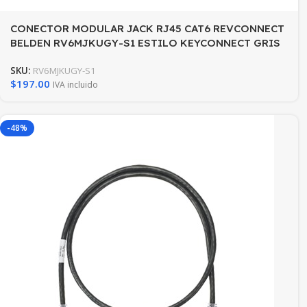
CONECTOR MODULAR JACK RJ45 CAT6 REVCONNECT
BELDEN RV6MJKUGY-S1 ESTILO KEYCONNECT GRIS
COMPATIBLE CON FACEPLATE
SKU:
RV6MJKUGY-S1
AX102660,AX102655,AX102249 ESQUEMA DE
$
197.00
IVA incluido
CABLEADO T568A/B HERRAMIENTA COMPATIBLE
RVUTT01 USO INTERIOR CALIBRE DEL CONDUCTOR
23-24 AWG
-48%