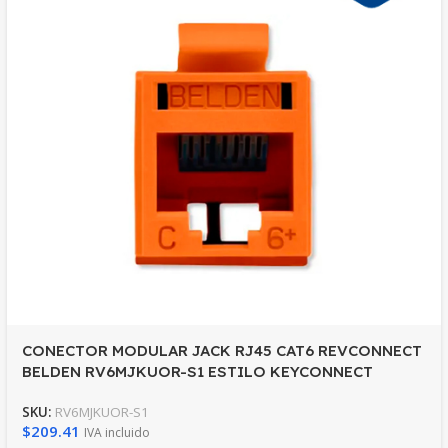
CONECTOR MODULAR JACK RJ45 CAT6 REVCONNECT
BELDEN RV6MJKUOR-S1 ESTILO KEYCONNECT
NARANJA COMPATIBLE CON FACEPLATE
SKU:
RV6MJKUOR-S1
AX102660,AX102655,AX102249 ESQUEMA DE
$
209.41
IVA incluido
CABLEADO T568A/B HERRAMIENTA COMPATIBLE