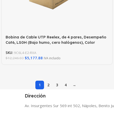
Bobina de Cable UTP Reelex, de 4 pares, Desempeño
Cat6, LS0H (Bajo humo, cero halógenos), Color
Violeta, 24 AWG, 305m
SKU:
9C6L4-E2-RXA
$
5,177.88
$
12,246.03
IVA incluido
1
2
3
4
→
Dirección
Av. Insurgentes Sur 569 int 502, Nápoles, Benito 