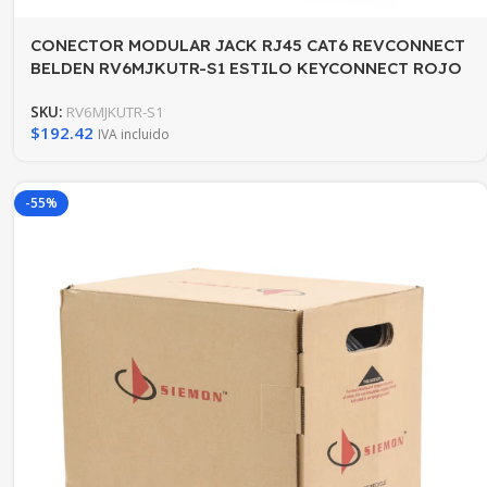
CONECTOR MODULAR JACK RJ45 CAT6 REVCONNECT
BELDEN RV6MJKUTR-S1 ESTILO KEYCONNECT ROJO
CLARO COMPATIBLE CON FACEPLATE
SKU:
RV6MJKUTR-S1
AX102660,AX102655,AX102249 ESQUEMA DE
$
192.42
IVA incluido
CABLEADO T568A/B HERRAMIENTA COMPATIBLE
RVUTT01 USO INTERIOR CALIBRE DEL CONDUCTOR
23-24 AWG
-55%