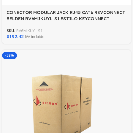
CONECTOR MODULAR JACK RJ45 CAT6 REVCONNECT
BELDEN RV6MJKUYL-S1 ESTILO KEYCONNECT
AMARILLO COMPATIBLE CON FACEPLATE
SKU:
RV6MJKUYL-S1
AX102660,AX102655,AX102249 ESQUEMA DE
$
192.42
IVA incluido
CABLEADO T568A/B HERRAMIENTA COMPATIBLE
RVUTT01 USO INTERIOR CALIBRE DEL CONDUCTOR
23-24 AWG
-58%