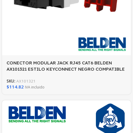
CONECTOR MODULAR JACK RJ45 CAT6 BELDEN
AX101321 ESTILO KEYCONNECT NEGRO COMPATIBLE
CON FACEPLATE AX102660,AX102655,AX102249
SKU:
AX101321
PATCH PANEL MODULAR AX103114,AX103115,AX104599
$
114.82
IVA incluido
ESQUEMA DE CABLEADO T568A/B HERRAMIENTA
COMPATIBLE AX100749 USO INTERIOR CALIBRE DEL
CONDUCTOR 22-24 AWG