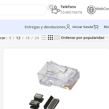
Teléfono
WebCo
5548076678
Entregas y devoluciones
Iniciar Sesión
$
0.
rar
9
12
18
24