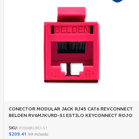
CONECTOR MODULAR JACK RJ45 CAT6 REVCONNECT
BELDEN RV6MJKURD-S1 ESTILO KEYCONNECT ROJO
COMPATIBLE CON FACEPLATE
SKU:
RV6MJKURD-S1
AX102660,AX102655,AX102249 ESQUEMA DE
$
209.41
IVA incluido
CABLEADO T568A/B HERRAMIENTA COMPATIBLE