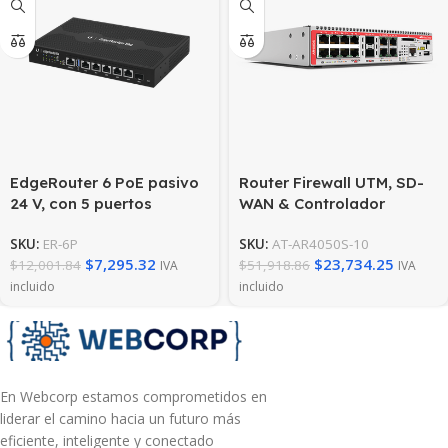
EdgeRouter 6 PoE pasivo
Router Firewall UTM, SD-
24 V, con 5 puertos
WAN & Controlador
10/100/1000 Mbps + 1
Wireless (AWC), con 2
SKU:
ER-6P
SKU:
AT-AR4050S-10
puerto SFP, con funciones
Puertos WAN Gigabit
$
7,295.32
$
23,734.25
$
12,001.84
$
51,918.86
IVA
IVA
avanzadas de ruteo
Combo + 8 puertos LAN
incluido
incluido
Gigabit
En Webcorp estamos comprometidos en
liderar el camino hacia un futuro más
eficiente, inteligente y conectado