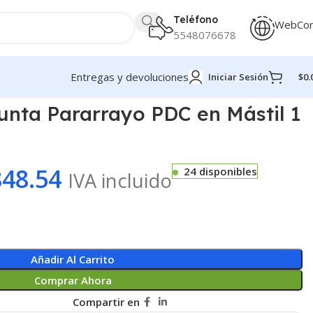
Teléfono
WebCo
5548076678
Entregas y devoluciones
Iniciar Sesión
$
0.
nta Pararrayo PDC en Mástil 1
848.54
24 disponibles
IVA incluido
Añadir Al Carrito
Comprar Ahora
Compartir en