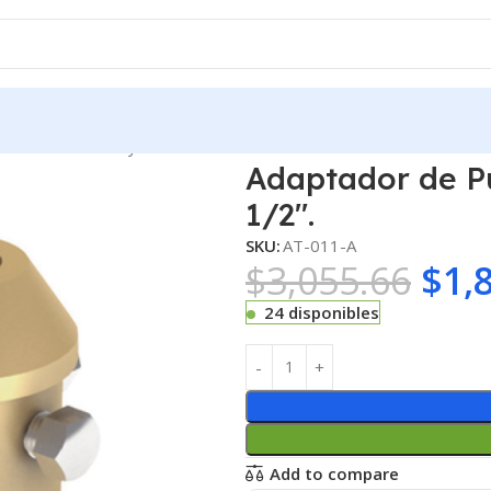
de Punta Pararrayo PDC en Mástil 1 1/2″.
Adaptador de Pu
1/2″.
SKU:
AT-011-A
$
3,055.66
$
1,
24 disponibles
Add to compare