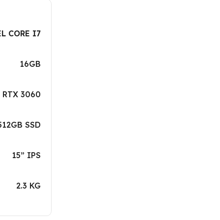
L CORE I7
16GB
 RTX 3060
512GB SSD
15” IPS
2.3 KG