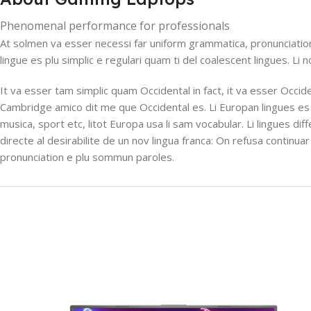
Phenomenal performance for professionals
At solmen va esser necessi far uniform grammatica, pronunciatio
lingue es plu simplic e regulari quam ti del coalescent lingues. Li 
It va esser tam simplic quam Occidental in fact, it va esser Occid
Cambridge amico dit me que Occidental es. Li Europan lingues es 
musica, sport etc, litot Europa usa li sam vocabular. Li lingues di
directe al desirabilite de un nov lingua franca: On refusa contin
pronunciation e plu sommun paroles.