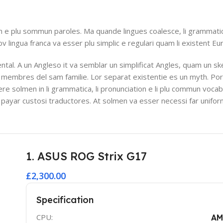
n e plu sommun paroles. Ma quande lingues coalesce, li grammatic
nov lingua franca va esser plu simplic e regulari quam li existent Eu
ental. A un Angleso it va semblar un simplificat Angles, quam un sk
membres del sam familie. Lor separat existentie es un myth. Por 
ffere solmen in li grammatica, li pronunciation e li plu commun voc
uar payar custosi traductores. At solmen va esser necessi far unif
1. ASUS ROG Strix G17
£2,300.00
Specification
CPU:
AM