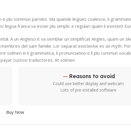
n e plu sommun paroles. Ma quande lingues coalesce, li grammatic
nov lingua franca va esser plu simplic e regulari quam li existent Eu
ental. A un Angleso it va semblar un simplificat Angles, quam un sk
membres del sam familie. Lor separat existentie es un myth. Por 
ffere solmen in li grammatica, li pronunciation e li plu commun voc
ar payar custosi traductores. At solmen
Reasons to avoid
Could use better display and webcam
Lots of pre-installed software
Buy Now