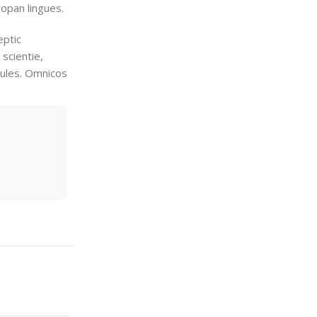
ropan lingues.
eptic
scientie,
abules. Omnicos