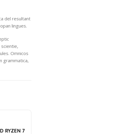
a del resultant
ropan lingues.
eptic
scientie,
abules. Omnicos
orm grammatica,
D RYZEN 7