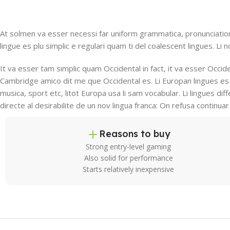
At solmen va esser necessi far uniform grammatica, pronunciatio
lingue es plu simplic e regulari quam ti del coalescent lingues. Li 
It va esser tam simplic quam Occidental in fact, it va esser Occid
Cambridge amico dit me que Occidental es. Li Europan lingues es 
musica, sport etc, litot Europa usa li sam vocabular. Li lingues di
directe al desirabilite de un nov lingua franca: On refusa continu
Reasons to buy
Strong entry-level gaming
Also solid for performance
Starts relatively inexpensive