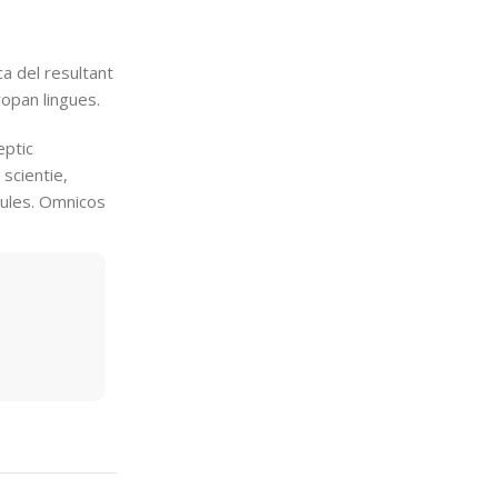
a del resultant
ropan lingues.
eptic
scientie,
abules. Omnicos