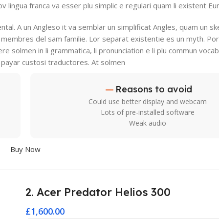
nov lingua franca va esser plu simplic e regulari quam li existent Eu
ental. A un Angleso it va semblar un simplificat Angles, quam un sk
membres del sam familie. Lor separat existentie es un myth. Por 
ffere solmen in li grammatica, li pronunciation e li plu commun voc
ar payar custosi traductores. At solmen
Reasons to avoid
Could use better display and webcam
Lots of pre-installed software
Weak audio
Buy Now
2. Acer Predator Helios 300
£1,600.00