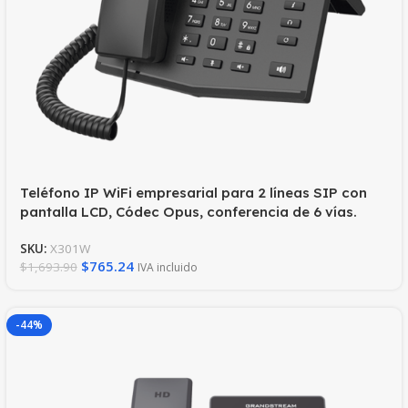
Teléfono IP WiFi empresarial para 2 líneas SIP con
pantalla LCD, Códec Opus, conferencia de 6 vías.
SKU:
X301W
$
765.24
$
1,693.90
IVA incluido
-44%