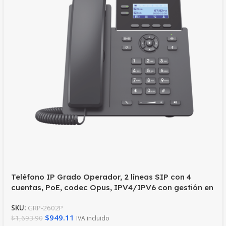
Teléfono IP Grado Operador, 2 líneas SIP con 4
cuentas, PoE, codec Opus, IPV4/IPV6 con gestión en
la nube GDMS
SKU:
GRP-2602P
$
949.11
$
1,693.90
IVA incluido