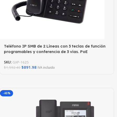
Teléfono IP SMB de 2 Líneas con 3 teclas de función
programables y conferencia de 3 vías. PoE
SKU:
GXP-1625
$
891.98
$
1,592.40
IVA incluido
-46%