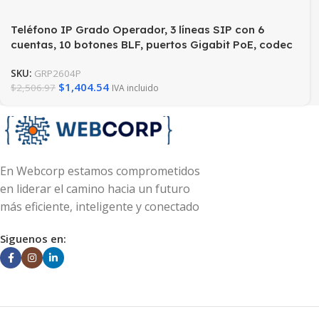
Teléfono IP Grado Operador, 3 líneas SIP con 6
cuentas, 10 botones BLF, puertos Gigabit PoE, codec
Opus, IPV4/IPV6 con gestión en la nube GDMS
SKU:
GRP2604P
$
1,404.54
$
2,506.97
IVA incluido
En Webcorp estamos comprometidos
en liderar el camino hacia un futuro
más eficiente, inteligente y conectado
Siguenos en: