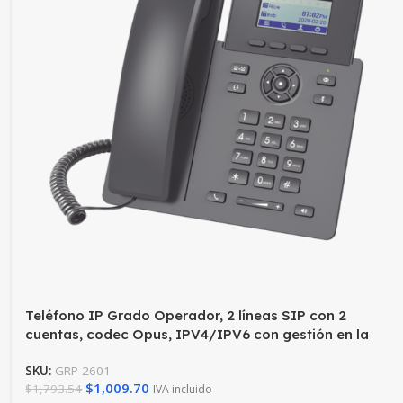
Teléfono IP Grado Operador, 2 líneas SIP con 2
cuentas, codec Opus, IPV4/IPV6 con gestión en la
nube GDMS
SKU:
GRP-2601
$
1,009.70
$
1,793.54
IVA incluido