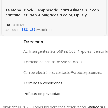
Teléfono IP Wi-Fi empresarial para 4 líneas SIP con
pantalla LCD de 2.4 pulgadas a color, Opus y
conferencia de 3 vías, PoE.
SKU:
X303W
$
881.89
$
2,168.19
IVA incluido
Dirección
Av. Insurgentes Sur 569 int 502, Nápoles, Benito 
Teléfono de contacto: 5587894924
Correo electrónico: contacto@webcorp.com.mx
Términos y condiciones
Políticas de privacidad
Copyright © 2025. Todos los derechos reservados.
Webcorp
®