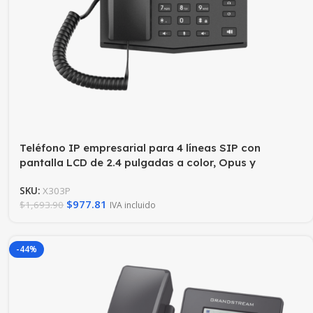
Teléfono IP empresarial para 4 líneas SIP con
pantalla LCD de 2.4 pulgadas a color, Opus y
conferencia de 3 vías, PoE.
SKU:
X303P
$
977.81
$
1,693.90
IVA incluido
-44%