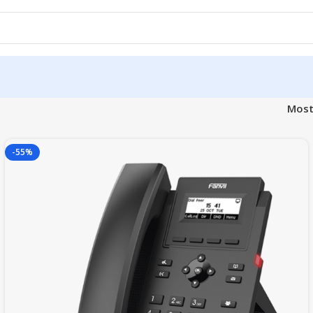
Most
-55%