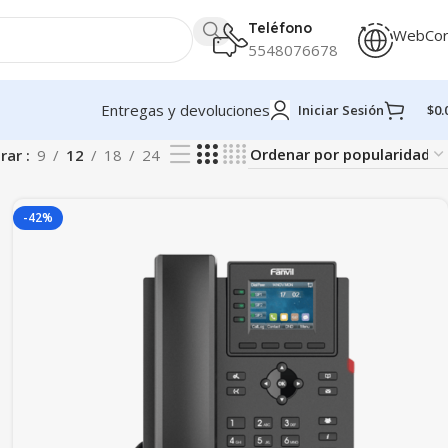
Teléfono
WebCo
5548076678
Entregas y devoluciones
Iniciar Sesión
$
0.
rar
9
12
18
24
-42%