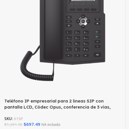
Teléfono IP empresarial para 2 lineas SIP con
pantalla LCD, Códec Opus, conferencia de 3 vías,
PoE.
SKU:
X1SP
$
697.49
$
1,291.35
IVA incluido