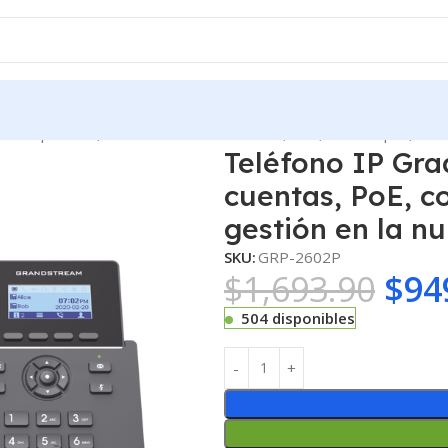
ado Operador, 2 líneas SIP con 4 cuentas, PoE, codec Opus, IPV
Teléfono IP Gra
cuentas, PoE, 
gestión en la 
SKU:
GRP-2602P
$
1,693.90
$
94
504 disponibles