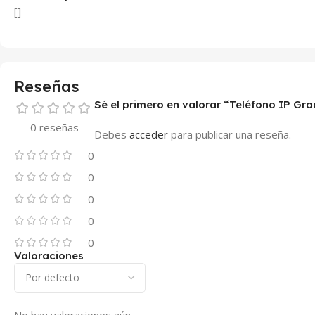
[]
Reseñas
Sé el primero en valorar “Teléfono IP Gr
0 reseñas
Debes
acceder
para publicar una reseña.
0
0
0
0
0
Valoraciones
No hay valoraciones aún.