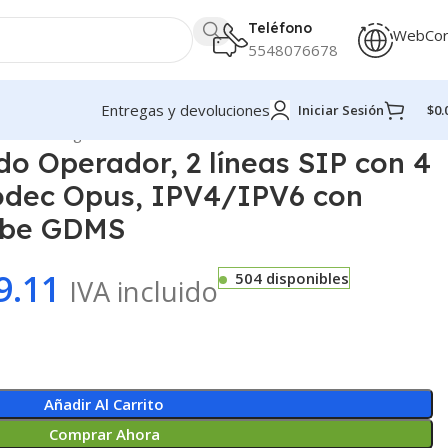
Teléfono
WebCo
5548076678
Entregas y devoluciones
Iniciar Sesión
$
0.
4/IPV6 con gestión en la nube GDMS
do Operador, 2 líneas SIP con 4
codec Opus, IPV4/IPV6 con
nube GDMS
9.11
504 disponibles
IVA incluido
Añadir Al Carrito
Comprar Ahora