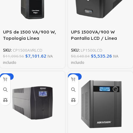
UPS de 1500 VA/900 W,
UPS 1500VA/900 W
Topología Línea
Pantalla LCD / Línea
Interactiva, Entrada 120
Interactiva 120Vca / 6
SKU:
CP1500AVRLCD
SKU:
LP1500LCD
Vca NEMA 5-15P, Tipo Mini
tomas 5-15R (4
$
7,101.62
$
5,535.26
$
11,096.56
$
8,648.84
IVA
IVA
Torre, Con 12 Tomas NEMA
Respaldadas) /
incluido
incluido
5-15R
Regulación de Voltaje /
Protección RJ45
-50%
-38%