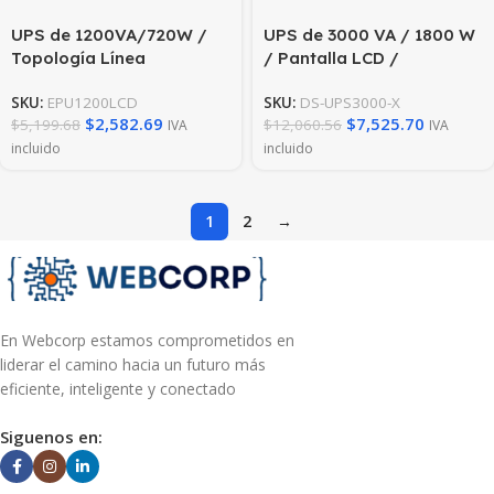
UPS de 1200VA/720W /
UPS de 3000 VA / 1800 W
Topología Línea
/ Pantalla LCD /
Interactiva / Entrada y
Protección Contra
SKU:
EPU1200LCD
SKU:
DS-UPS3000-X
Salida 120 Vca / Clavija
Sobrecarga y Descarga /
$
2,582.69
$
7,525.70
$
5,199.68
$
12,060.56
IVA
IVA
NEMA 5-15P / 6 Tomas
Entrada y Salida 120 VCA
incluido
incluido
NEMA 5-15R
/ 6 Tomas NEMA 5-15R
(Todos con Respado)
1
2
→
En Webcorp estamos comprometidos en
liderar el camino hacia un futuro más
eficiente, inteligente y conectado
Siguenos en: