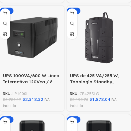
(AVR)
Regulador de Voltaje
(AVR)
-66%
-41%
UPS 1000VA/600 W Línea
UPS de 425 VA/255 W,
Interactiva 120Vca / 8
Topología Standby,
tomas 5-15R (6
Entrada 120 Vca NEMA 5-
SKU:
LP1000L
SKU:
CP425SLG
Respaldadas) /
15P, Tipo Gabinete
$
2,318.32
$
1,878.04
$
6,781.17
$
3,192.76
IVA
IVA
Regulación de Voltaje /
Compacto, Con 8 Tomas
incluido
incluido
Protección RJ45
NEMA 5-15R
-41%
-41%