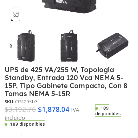
Haga clic para ampliar
UPS de 425 VA/255 W, Topología
Standby, Entrada 120 Vca NEMA 5-
15P, Tipo Gabinete Compacto, Con 8
Tomas NEMA 5-15R
SKU:
CP425SLG
$
3,192.76
$
1,878.04
189
IVA
disponibles
incluido
189 disponibles