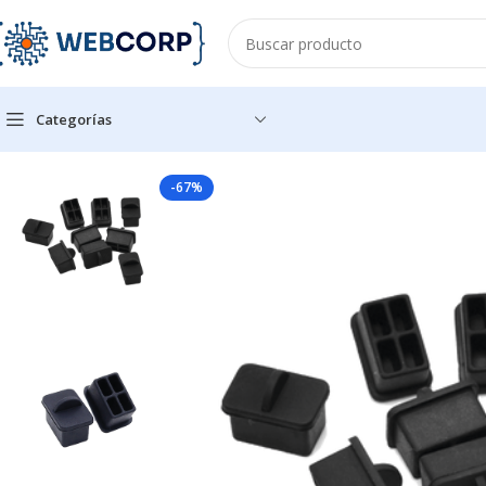
Categorías
Inicio
REDES
CABLEADO ESTRUCTURADO
HERRAMIENTAS
B
-67%