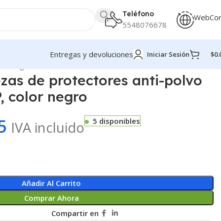
Teléfono
WebCo
5548076678
Entregas y devoluciones
Iniciar Sesión
$
0.
olor negro
ezas de protectores anti-polvo
, color negro
5
5 disponibles
IVA incluido
Añadir Al Carrito
Comprar Ahora
Compartir en