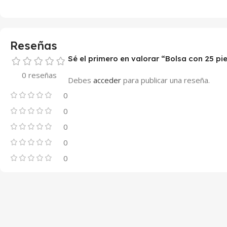
Reseñas
Sé el primero en valorar “Bolsa con 25 pi
0 reseñas
Debes
acceder
para publicar una reseña.
0
0
0
0
0