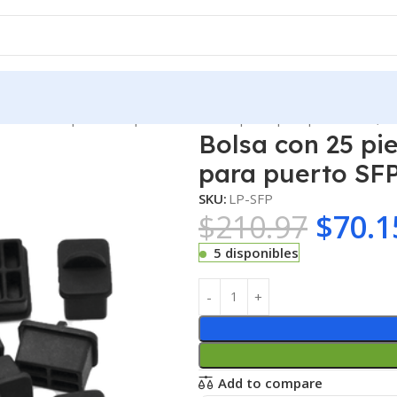
olsa con 25 piezas de protectores anti-polvo para puerto SFP, c
Bolsa con 25 pi
para puerto SFP
SKU:
LP-SFP
$
210.97
$
70.1
5 disponibles
Add to compare