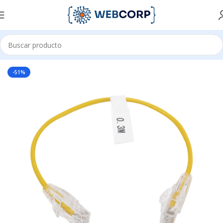
Inicio
REDES
CABLEADO ESTRUCTURADO
PATCH CORD
-51%