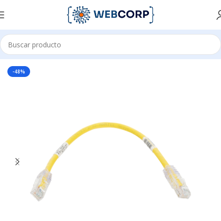
Inicio
REDES
CABLEADO ESTRUCTURADO
PATCH CORD
-48%