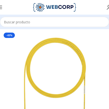
Inicio
REDES
CABLEADO ESTRUCTURADO
PATCH CORD
-48%