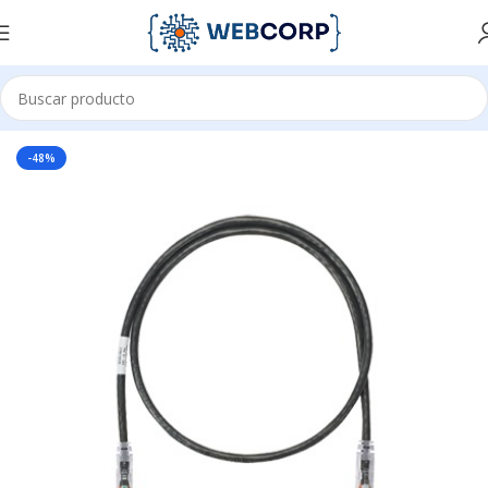
Inicio
REDES
CABLEADO ESTRUCTURADO
PATCH CORD
-48%