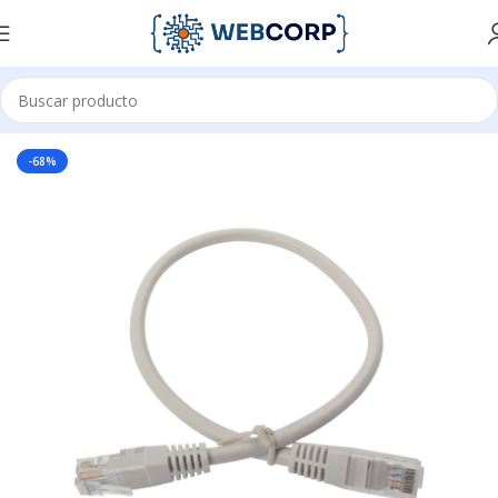
Inicio
REDES
CABLEADO ESTRUCTURADO
PATCH CORD
-68%