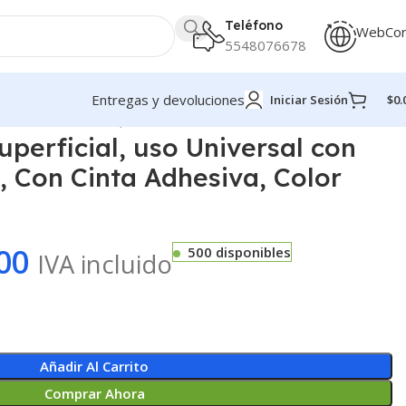
Teléfono
WebCo
5548076678
Entregas y devoluciones
Iniciar Sesión
$
0.
, Con Cinta Adhesiva, Color Blanco Mate
uperficial, uso Universal con
, Con Cinta Adhesiva, Color
00
500 disponibles
IVA incluido
Añadir Al Carrito
Comprar Ahora