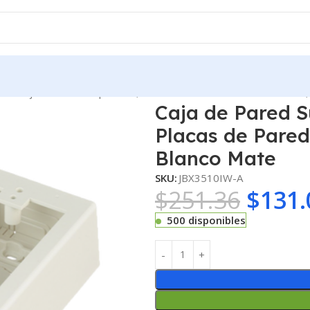
LES
Caja de Pared Superficial, uso Universal con Placas de Pared
Caja de Pared S
Placas de Pared
Blanco Mate
SKU:
JBX3510IW-A
$
251.36
$
131.
500 disponibles