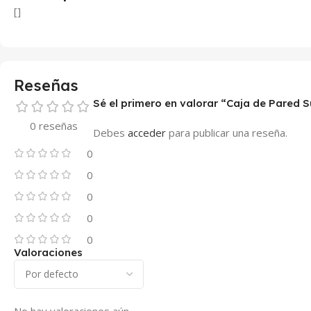
[]
Reseñas
Sé el primero en valorar “Caja de Pared S
0 reseñas
Debes
acceder
para publicar una reseña.
0
0
0
0
0
Valoraciones
No hay valoraciones aún.