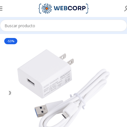
Inicio
ENERGÍA
CARGADORES
-53%