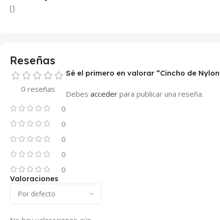
[]
Reseñas
Sé el primero en valorar “Cincho de Nyl
0 reseñas
Debes
acceder
para publicar una reseña.
0
0
0
0
0
Valoraciones
No hay valoraciones aún.