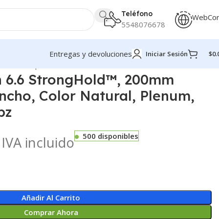
Teléfono
WebCo
5548076678
Entregas y devoluciones
Iniciar Sesión
$
0.
uete de 100pz
n 6.6 StrongHold™, 200mm
ncho, Color Natural, Plenum,
pz
500 disponibles
IVA incluido
Añadir Al Carrito
Comprar Ahora