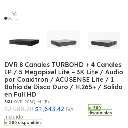
Haga clic para ampliar
DVR 8 Canales TURBOHD + 4 Canales
IP / 5 Megapíxel Lite – 3K Lite / Audio
por Coaxitron / ACUSENSE Lite / 1
Bahía de Disco Duro / H.265+ / Salida
en Full HD
SKU:
DVR-208Q-M1(E)
$
2,988.70
$
1,643.42
500
IVA
disponibles
incluido
500 disponibles