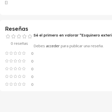
[]
Reseñas
Sé el primero en valorar “Esquinero exter
0 reseñas
Debes
acceder
para publicar una reseña.
0
0
0
0
0