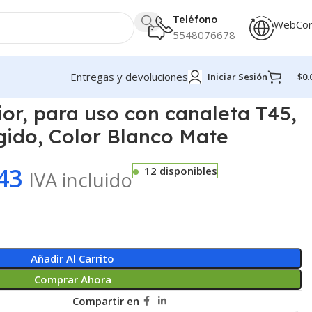
Teléfono
WebCo
5548076678
Entregas y devoluciones
Iniciar Sesión
$
0.
ior, para uso con canaleta T45,
gido, Color Blanco Mate
43
12 disponibles
IVA incluido
Añadir Al Carrito
Comprar Ahora
Compartir en