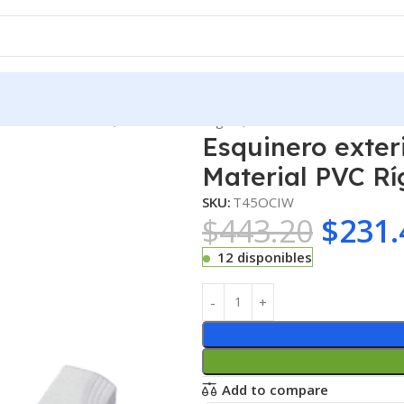
o con canaleta T45, Material PVC Rígido, Color Blanco Mate
Esquinero exter
Material PVC Rí
SKU:
T45OCIW
$
443.20
$
231.
12 disponibles
Add to compare