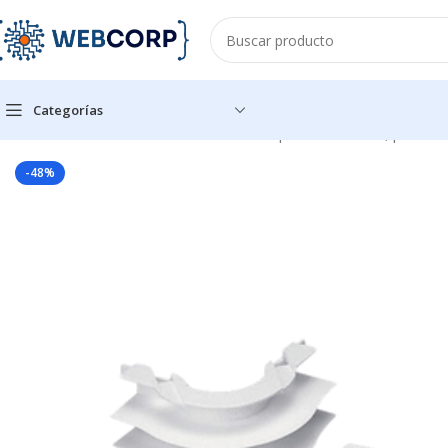
Categorías
Inicio
CANALIZACIÓN
CANALETAS
Esquinero exterior, para us
-48%