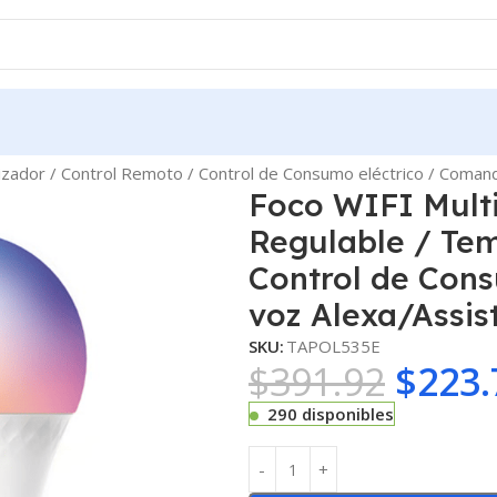
rizador / Control Remoto / Control de Consumo eléctrico / Coma
Foco WIFI Multi
Regulable / Tem
Control de Con
voz Alexa/Assis
SKU:
TAPOL535E
$
391.92
$
223.
290 disponibles