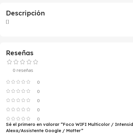
Descripción
[]
Reseñas
0 reseñas
0
0
0
0
0
Sé el primero en valorar “Foco WIFI Multicolor / Inten
Alexa/Assistente Google / Matter”