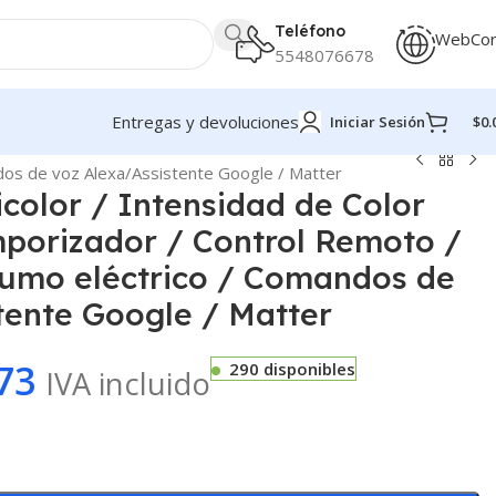
Teléfono
WebCo
5548076678
Entregas y devoluciones
Iniciar Sesión
$
0.
ndos de voz Alexa/Assistente Google / Matter
color / Intensidad de Color
porizador / Control Remoto /
sumo eléctrico / Comandos de
tente Google / Matter
73
290 disponibles
IVA incluido