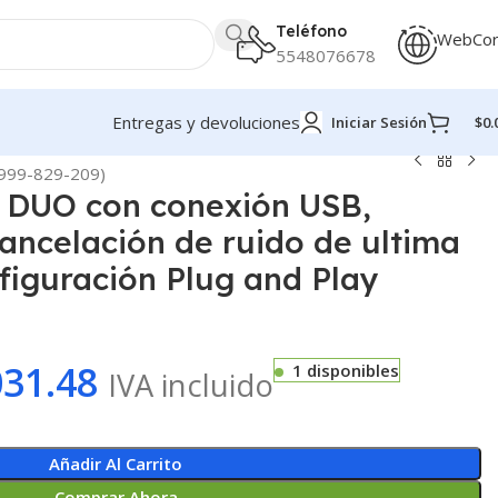
Teléfono
WebCo
5548076678
Entregas y devoluciones
Iniciar Sesión
$
0.
(4999-829-209)
0 DUO con conexión USB,
ancelación de ruido de ultima
figuración Plug and Play
031.48
1 disponibles
IVA incluido
Añadir Al Carrito
Comprar Ahora