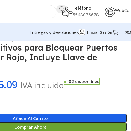
Teléfono
WebCo
5548076678
Entregas y devoluciones
Iniciar Sesión
$
0.
, Incluye Llave de Extracción
sitivos para Bloquear Puertos
r Rojo, Incluye Llave de
5.09
82 disponibles
IVA incluido
Añadir Al Carrito
Comprar Ahora