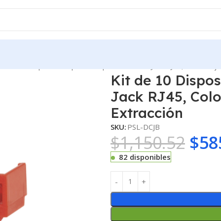
it de 10 Dispositivos para Bloquear Puertos Jack RJ45, Color Rojo
Kit de 10 Dispo
Jack RJ45, Colo
Extracción
SKU:
PSL-DCJB
$
1,150.52
$
58
82 disponibles