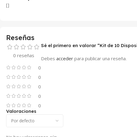
[]
Reseñas
Sé el primero en valorar “Kit de 10 Dispo
0 reseñas
Debes
acceder
para publicar una reseña.
0
0
0
0
0
Valoraciones
No hay valoraciones aún.