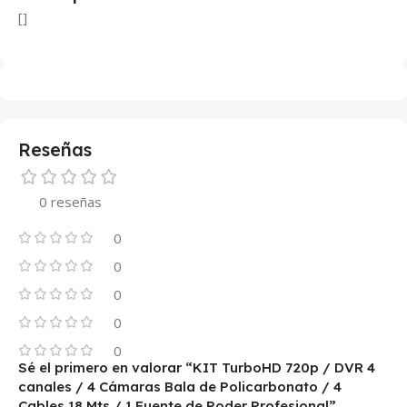
[]
Reseñas
0 reseñas
0
0
0
0
0
Sé el primero en valorar “KIT TurboHD 720p / DVR 4
canales / 4 Cámaras Bala de Policarbonato / 4
Cables 18 Mts / 1 Fuente de Poder Profesional”