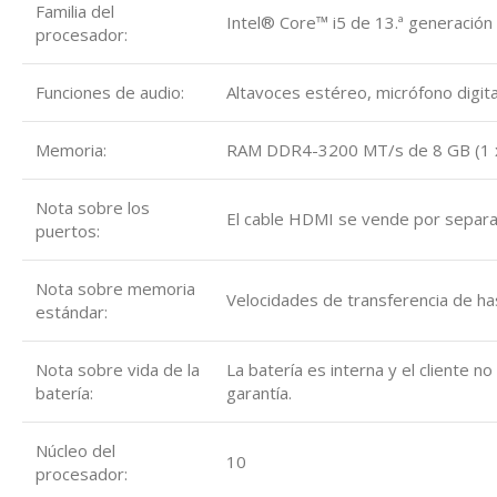
Familia del
Intel® Core™ i5 de 13.ª generación
procesador:
Funciones de audio:
Altavoces estéreo, micrófono digita
Memoria:
RAM DDR4-3200 MT/s de 8 GB (1 
Nota sobre los
El cable HDMI se vende por separa
puertos:
Nota sobre memoria
Velocidades de transferencia de h
estándar:
Nota sobre vida de la
La batería es interna y el cliente n
batería:
garantía.
Núcleo del
10
procesador: