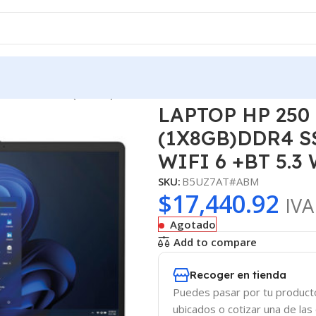
I5 1334U 8GB (1X8GB)DDR4 SSD 512GB 15.6 FHD TEC ILUM WI
LAPTOP HP 250 
(1X8GB)DDR4 SS
WIFI 6 +BT 5.3
SKU:
B5UZ7AT#ABM
$
17,440.92
IVA
Agotado
Add to compare
Recoger en tienda
Puedes pasar por tu product
ubicados o cotizar una de las