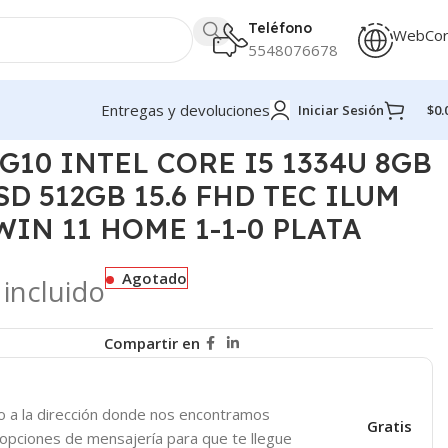
Teléfono
WebCo
5548076678
Entregas y devoluciones
Iniciar Sesión
$
0.
FI 6 +BT 5.3 WIN 11 HOME 1-1-0 PLATA
G10 INTEL CORE I5 1334U 8GB
D 512GB 15.6 FHD TEC ILUM
 WIN 11 HOME 1-1-0 PLATA
Agotado
 incluido
Compartir en
o a la dirección donde nos encontramos
Gratis
 opciones de mensajería para que te llegue