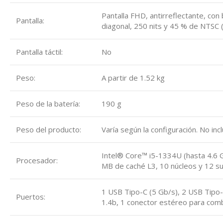
Pantalla FHD, antirreflectante, con
Pantalla:
diagonal, 250 nits y 45 % de NTSC
Pantalla táctil:
No
Peso:
A partir de 1.52 kg
Peso de la batería:
190 g
Peso del producto:
Varía según la configuración. No inc
Intel® Core™ i5-1334U (hasta 4.6 
Procesador:
MB de caché L3, 10 núcleos y 12 s
1 USB Tipo-C (5 Gb/s), 2 USB Tipo-
Puertos:
1.4b, 1 conector estéreo para comb