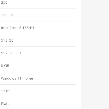
250
250 G10
Intel Core i5 1334U
512 GB
512 GB SSD
8 GB
Windows 11 Home
15.6″
Plata