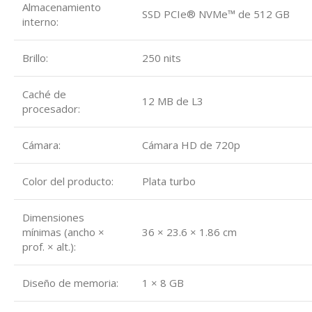
Almacenamiento
SSD PCIe® NVMe™ de 512 GB
interno:
Brillo:
250 nits
Caché de
12 MB de L3
procesador:
Cámara:
Cámara HD de 720p
Color del producto:
Plata turbo
Dimensiones
mínimas (ancho ×
36 × 23.6 × 1.86 cm
prof. × alt.):
Diseño de memoria:
1 × 8 GB