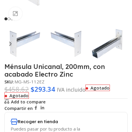
Haga clic para ampliar
Ménsula Unicanal, 200mm, con
acabado Electro Zinc
SKU:
MG-MS-112EZ
$
458.62
$
293.34
Agotado
IVA incluido
Agotado
Add to compare
Compartir en
Recoger en tienda
Puedes pasar por tu producto a la