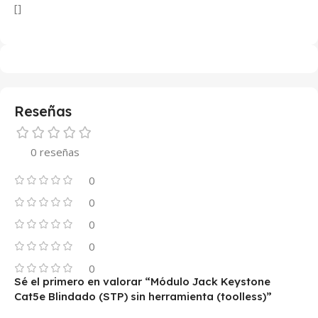
[]
Reseñas
0 reseñas
0
0
0
0
0
Sé el primero en valorar “Módulo Jack Keystone
Cat5e Blindado (STP) sin herramienta (toolless)”