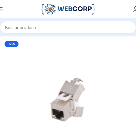
Inicio
REDES
CABLEADO ESTRUCTURADO
FACEPLATES
-66%