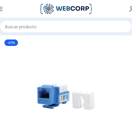
Inicio
REDES
CABLEADO ESTRUCTURADO
CONECTORES
-67%