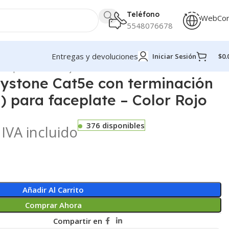
Teléfono
WebCo
5548076678
Entregas y devoluciones
Iniciar Sesión
$
0.
aceplate – Color Rojo
ystone Cat5e con terminación
 para faceplate – Color Rojo
376 disponibles
IVA incluido
Añadir Al Carrito
Comprar Ahora
Compartir en