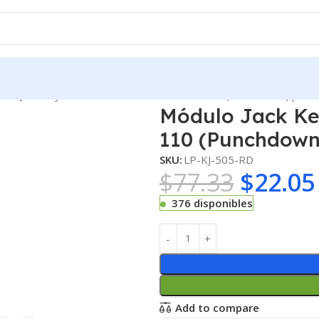
ulo Jack Keystone Cat5e con terminación 110 (Punchdown) para f
Módulo Jack Ke
110 (Punchdown)
SKU:
LP-KJ-505-RD
$
77.33
$
22.05
376 disponibles
Add to compare