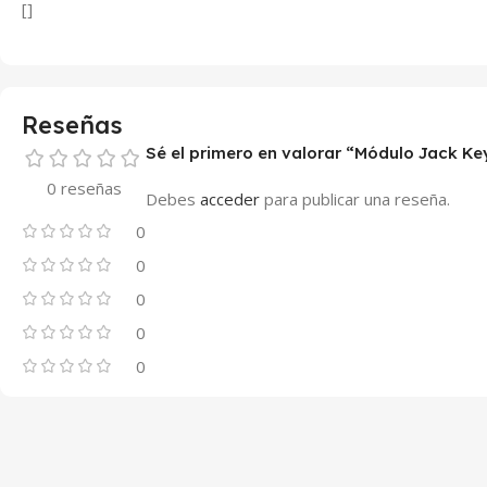
[]
Reseñas
Sé el primero en valorar “Módulo Jack Ke
0 reseñas
Debes
acceder
para publicar una reseña.
0
0
0
0
0