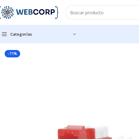
Categorías
Inicio
REDES
CABLEADO ESTRUCTURADO
CONECTORES
Mód
-71%