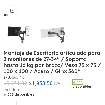
Haga clic para ampliar
Montaje de Escritorio articulado para
2 monitores de 27-34″ / Soporta
hasta 16 kg por brazo/ Vesa 75 x 75 /
100 x 100 / Acero / Giro: 360°
SKU:
G65-NB
$
5,971.82
$
1,953.50
503
IVA
disponibles
incluido
503 disponibles