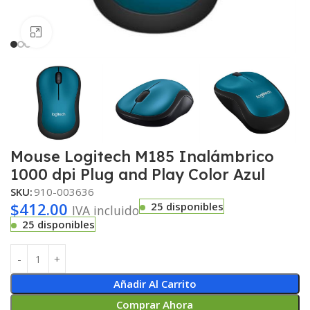
Haga clic para ampliar
Mouse Logitech M185 Inalámbrico
1000 dpi Plug and Play Color Azul
SKU:
910-003636
$
412.00
25 disponibles
IVA incluido
25 disponibles
Añadir Al Carrito
Comprar Ahora