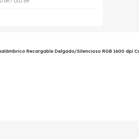
D on / LED off
Inalámbrico Recargable Delgado/Silencioso RGB 1600 dpi C