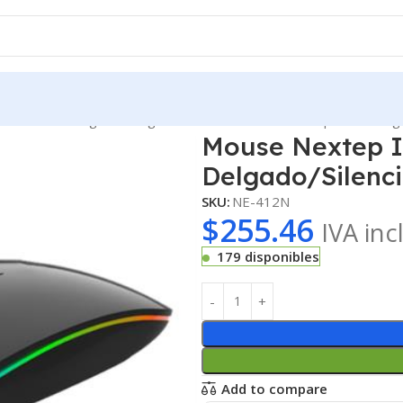
ámbrico Recargable Delgado/Silencioso RGB 1600 dpi Color Neg
Mouse Nextep I
Delgado/Silenc
SKU:
NE-412N
$
255.46
IVA inc
179 disponibles
Add to compare