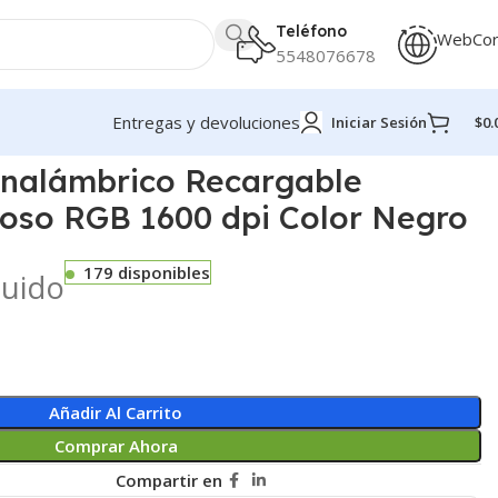
Teléfono
WebCo
5548076678
Entregas y devoluciones
Iniciar Sesión
$
0.
ro
nalámbrico Recargable
ioso RGB 1600 dpi Color Negro
179 disponibles
luido
Añadir Al Carrito
Comprar Ahora
Compartir en