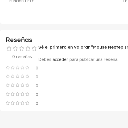
Función LED:
LE
Reseñas
Sé el primero en valorar “Mouse Nextep 
0 reseñas
Debes
acceder
para publicar una reseña.
0
0
0
0
0