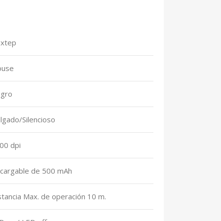
xtep
use
gro
lgado/Silencioso
00 dpi
cargable de 500 mAh
stancia Max. de operación 10 m.