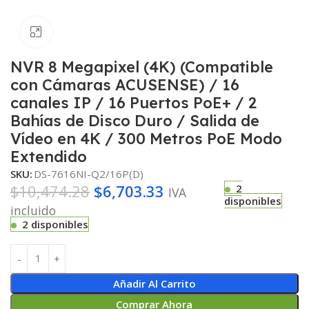
Haga clic para ampliar
NVR 8 Megapixel (4K) (Compatible
con Cámaras ACUSENSE) / 16
canales IP / 16 Puertos PoE+ / 2
Bahías de Disco Duro / Salida de
Vídeo en 4K / 300 Metros PoE Modo
Extendido
SKU:
DS-7616NI-Q2/16P(D)
$
10,474.28
$
6,703.33
2
IVA
disponibles
incluido
2 disponibles
Añadir Al Carrito
Comprar Ahora