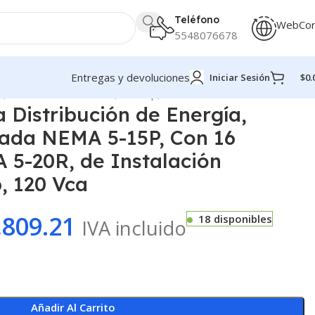
Teléfono
WebCo
5548076678
Entregas y devoluciones
Iniciar Sesión
$
0.
de Instalación Vertical, 15 Amp, 120 Vca
 Distribución de Energía,
rada NEMA 5-15P, Con 16
 5-20R, de Instalación
, 120 Vca
,809.21
18 disponibles
IVA incluido
Añadir Al Carrito