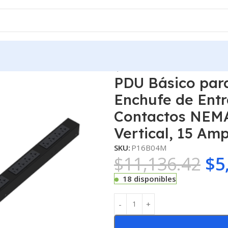
, Enchufe de Entrada NEMA 5-15P, Con 16 Contactos NEMA 5-20R, 
PDU Básico para
Enchufe de Ent
Contactos NEMA
Vertical, 15 Amp
SKU:
P16B04M
$
11,136.42
$
5
18 disponibles