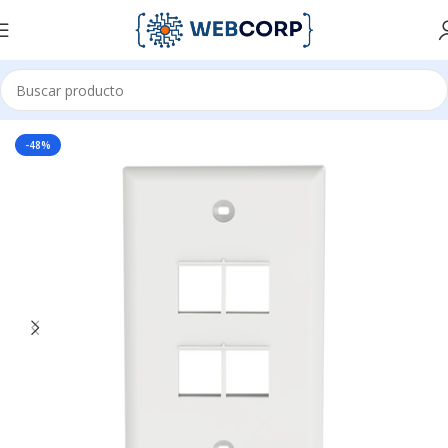
Inicio
REDES
CABLEADO ESTRUCTURADO
FACEPLATES
-48%