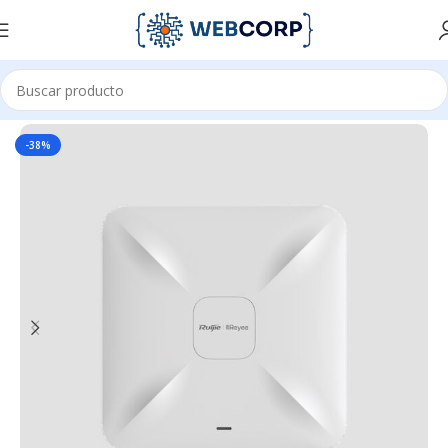
Inicio
REDES
WIFI
-38%