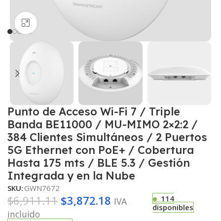
Haga clic para ampliar
Punto de Acceso Wi-Fi 7 / Triple
Banda BE11000 / MU-MIMO 2×2:2 /
384 Clientes Simultáneos / 2 Puertos
5G Ethernet con PoE+ / Cobertura
Hasta 175 mts / BLE 5.3 / Gestión
Integrada y en la Nube
SKU:
GWN7672
$
6,911.11
$
3,872.18
114
IVA
disponibles
incluido