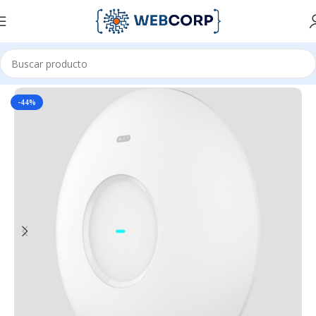
Inicio
REDES
WIFI
-44%