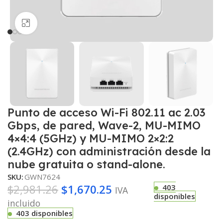
Haga clic para ampliar
Punto de acceso Wi-Fi 802.11 ac 2.03
Gbps, de pared, Wave-2, MU-MIMO
4×4:4 (5GHz) y MU-MIMO 2×2:2
(2.4GHz) con administración desde la
nube gratuita o stand-alone.
SKU:
GWN7624
$
2,981.26
$
1,670.25
403
IVA
disponibles
incluido
403 disponibles