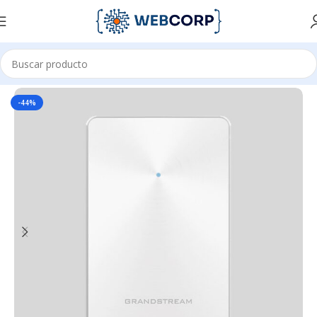
Inicio
REDES
WIFI
-44%