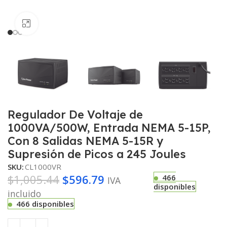
Haga clic para ampliar
Regulador De Voltaje de
1000VA/500W, Entrada NEMA 5-15P,
Con 8 Salidas NEMA 5-15R y
Supresión de Picos a 245 Joules
SKU:
CL1000VR
$
1,005.44
$
596.79
466
IVA
disponibles
incluido
466 disponibles