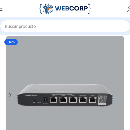
Inicio
REDES
NETWORKING
ROUTERS
-46%