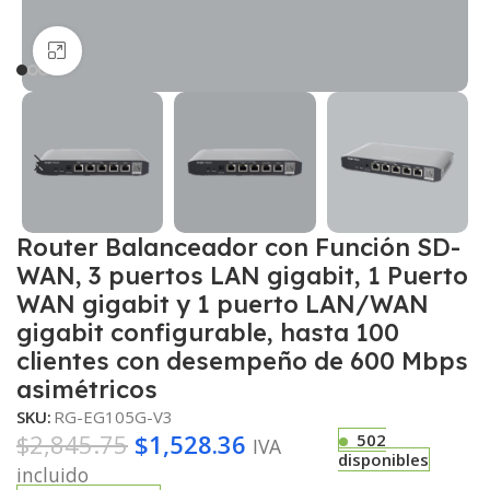
Haga clic para ampliar
Router Balanceador con Función SD-
WAN, 3 puertos LAN gigabit, 1 Puerto
WAN gigabit y 1 puerto LAN/WAN
gigabit configurable, hasta 100
clientes con desempeño de 600 Mbps
asimétricos
SKU:
RG-EG105G-V3
$
2,845.75
$
1,528.36
502
IVA
disponibles
incluido