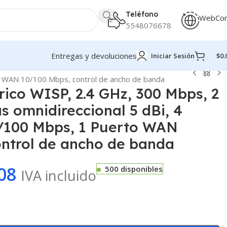
Teléfono
WebCo
5548076678
Entregas y devoluciones
Iniciar Sesión
$
0.
to WAN 10/100 Mbps, control de ancho de banda
ico WISP, 2.4 GHz, 300 Mbps, 2
s omnidireccional 5 dBi, 4
/100 Mbps, 1 Puerto WAN
ontrol de ancho de banda
08
500 disponibles
IVA incluido