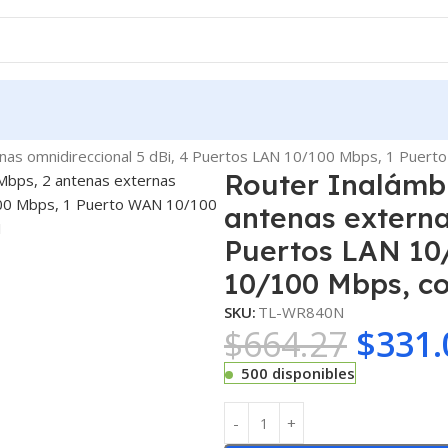
rnas omnidireccional 5 dBi, 4 Puertos LAN 10/100 Mbps, 1 Puer
Router Inalámbr
antenas externa
Puertos LAN 10
10/100 Mbps, c
SKU:
TL-WR840N
$
664.27
$
331.
500 disponibles