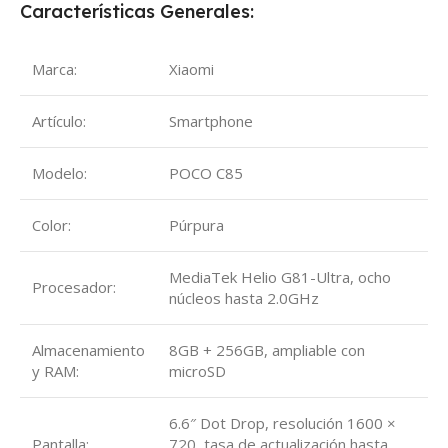
Características Generales:
Marca:
Xiaomi
Artículo:
Smartphone
Modelo:
POCO C85
Color:
Púrpura
MediaTek Helio G81-Ultra, ocho
Procesador:
núcleos hasta 2.0GHz
Almacenamiento
8GB + 256GB, ampliable con
y RAM:
microSD
6.6″ Dot Drop, resolución 1600 ×
Pantalla:
720, tasa de actualización hasta