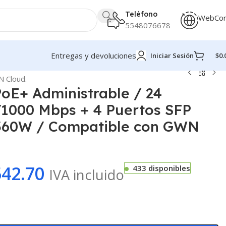
Teléfono
WebCo
5548076678
Entregas y devoluciones
Iniciar Sesión
$
0.
N Cloud.
PoE+ Administrable / 24
/1000 Mbps + 4 Puertos SFP
 360W / Compatible con GWN
542.70
433 disponibles
IVA incluido