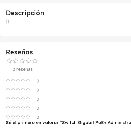
Descripción
[]
Reseñas
0 reseñas
0
0
0
0
0
Sé el primero en valorar “Switch Gigabit PoE+ Administ