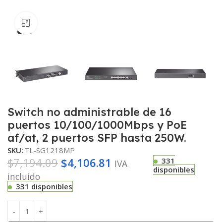
Haga clic para ampliar
Switch no administrable de 16
puertos 10/100/1000Mbps y PoE
af/at, 2 puertos SFP hasta 250W.
SKU:
TL-SG1218MP
$
7,194.09
$
4,106.81
331
IVA
disponibles
incluido
331 disponibles