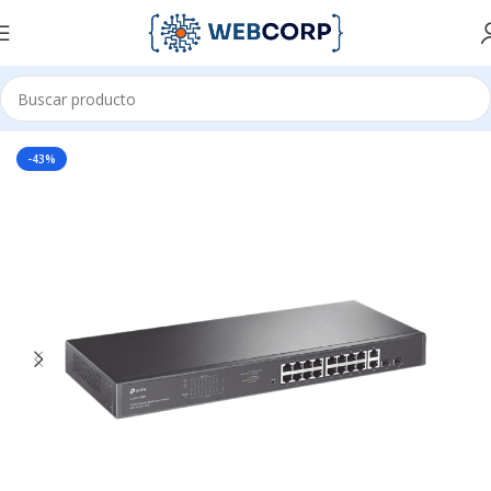
Inicio
REDES
NETWORKING
SWITCH
16 PUERTOS
-43%